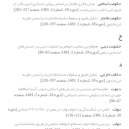
حکومت اسلامی
مبانی فکری طالبان بر اساس روش جستاری اسپریگنز؛ از
فروپاشی تا قدرت‌یابی مجدد
[دوره 10، شماره 2، 1401، صفحه 257-282]
حکومت قاجار
تحلیل ظهور و سقوط سلسله قاجاریه براساس نظریه
ابن‌خلدون
[دوره 10، شماره 1، 1401، صفحه 197-220]
خ
خشونت دینی
هم‌افزایی تمامیت‌خواهی و خشونت دینی در جنبش‌های
اجتماعی سلفی
[دوره 10، شماره 1، 1401، صفحه 65-86]
د
دخالت خارجی
تحلیل ظهور و سقوط سلسله قاجاریه براساس نظریه
ابن‌خلدون
[دوره 10، شماره 1، 1401، صفحه 197-220]
دعوت
مقایسه امر سیاسی در جنبش‌های اسلامی جنوب آسیا (مطالعه
موردی جماعت تبلیغی-جماعت اسلامی)
[دوره 10، شماره 2، 1401، صفحه
67-96]
دولت
تأملی در شکنندگی و تداوم دولت در مصر از ۱۹۸۰ تا ۲۰۲۰ میلادی
[دوره
10، شماره 1، 1401، صفحه 111-136]
دولت
بررسیِ رابطه دولت مسلط و شواهد مذهبی از طریقِ نشانه‌شناسی