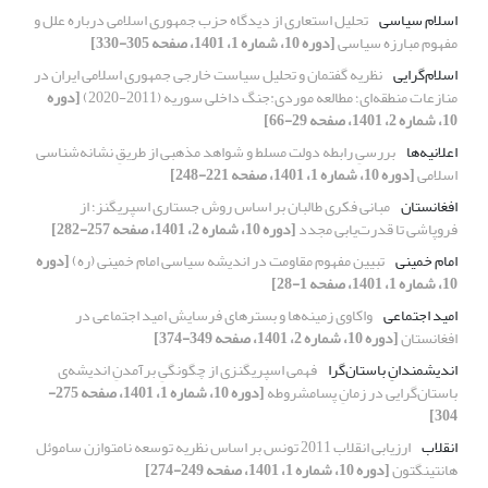
اسلام سیاسی
تحلیل استعاری از دیدگاه حزب جمهوری اسلامی درباره علل و
مفهوم مبارزه سیاسی
[دوره 10، شماره 1، 1401، صفحه 305-330]
اسلام‌گرایی
نظریه گفتمان و تحلیل سیاست خارجی جمهوری اسلامی ایران در
منازعات منطقه‌ای؛ مطالعه موردی:جنگ داخلی سوریه (2011-2020)
[دوره
10، شماره 2، 1401، صفحه 29-66]
اعلانیه‌ها
بررسیِ رابطه دولت مسلط و شواهد مذهبی از طریقِ نشانه‌شناسی
اسلامی
[دوره 10، شماره 1، 1401، صفحه 221-248]
افغانستان
مبانی فکری طالبان بر اساس روش جستاری اسپریگنز؛ از
فروپاشی تا قدرت‌یابی مجدد
[دوره 10، شماره 2، 1401، صفحه 257-282]
امام خمینی
تبیین مفهوم مقاومت در اندیشه سیاسی امام خمینی (ره)
[دوره
10، شماره 1، 1401، صفحه 1-28]
امید اجتماعی
واکاوی زمینه‌ها و بسترهای فرسایش امید اجتماعی در
افغانستان
[دوره 10، شماره 2، 1401، صفحه 349-374]
اندیشمندانِ باستان‌گرا
فهمی اسپریگنزی از چگونگیِ برآمدنِ اندیشه‌ی
باستان‌گرایی در زمانِ پسامشروطه
[دوره 10، شماره 1، 1401، صفحه 275-
304]
انقلاب
ارزیابی انقلاب 2011 تونس بر اساس نظریه توسعه نامتوازن ساموئل
هانتینگتون
[دوره 10، شماره 1، 1401، صفحه 249-274]