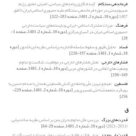
فرماندهی سنتکام
آینده‌نگاری پیامدهای سیاسی – امنیتی حضور رژیم
صهیونیستی در حوزه فرماندهی سنتکام علیه جمهوری اسلامی ایران تا افق
1407
[دوره 10، شماره 2، 1401، صفحه 283-322]
فرهنگ
میراث مشترک اسلامی-ایرانی و بایسته‌های سیاست‌خارجی
جمهوری اسلامی ایران در آسیای‌مرکزی
[دوره 10، شماره 2، 1401، صفحه 1-
28]
فساد
تحلیل ظهور و سقوط سلسله قاجاریه براساس نظریه ابن‌خلدون
[دوره
10، شماره 1، 1401، صفحه 197-220]
فشارهای خارجی
نقش فشارهای خارجی در موفقیت، شکست و تداوم
وضعیت‌های انقلابی در کشورهای عربی
[دوره 10، شماره 1، 1401، صفحه
169-196]
فلسطین
تفهم و تبیین علّی و انتقادی کنش فلسطینی همدل با صدام حسین با
رویکرد جامعه‌شناختی تفسیری وبر
[دوره 10، شماره 2، 1401، صفحه 229-
256]
ق
قدرت‌های بزرگ
بررسی علل تداوم بحران یمن بر اساس نظریه ساخت‌یابی
(2011-2021)
[دوره 10، شماره 1، 1401، صفحه 29-64]
قدرت‌یابی مجدد
مبانی فکری طالبان بر اساس روش جستاری اسپریگنز؛ از