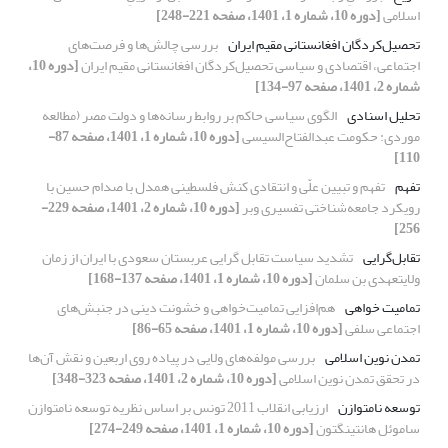
اسلامی
[دوره 10، شماره 1، 1401، صفحه 221-248]
تحصیل‌کردگان افغانستانی مقیم ایران
بررسی چالش‌ها و فرصت‌های
اجتماعی، اقتصادی و سیاسی تحصیل‌کردگان افغانستانی مقیم ایران
[دوره 10،
شماره 2، 1401، صفحه 97-134]
تحلیل اسنادی
الگوی سیاسی حاکم بر روابط رسانه‌ها و دولت مصر (مطالعه
موردی: حکومت عبدالفتاح‌السیسی
[دوره 10، شماره 1، 1401، صفحه 87-
110]
تفهم
تفهم و تبیین علّی و انتقادی کنش فلسطینی همدل با صدام حسین با
رویکرد جامعه‌شناختی تفسیری وبر
[دوره 10، شماره 2، 1401، صفحه 229-
256]
تقابل‌گرایی
تشدید سیاست تقابل گرایی عربستان سعودی با ایران از زمان
ولایتعهدی بن سلمان
[دوره 10، شماره 1، 1401، صفحه 137-168]
تمامیت­ خواهی
هم‌افزایی تمامیت‌خواهی و خشونت دینی در جنبش‌های
اجتماعی سلفی
[دوره 10، شماره 1، 1401، صفحه 65-86]
تمدن نوین اسلامی
بررسی مولفه‌های ولایی در پیاده روی اربعین و نقش آن‌ها
در تحقق تمدن نوین اسلامی
[دوره 10، شماره 2، 1401، صفحه 323-348]
توسعه نامتوازن
ارزیابی انقلاب 2011 تونس بر اساس نظریه توسعه نامتوازن
ساموئل هانتینگتون
[دوره 10، شماره 1، 1401، صفحه 249-274]