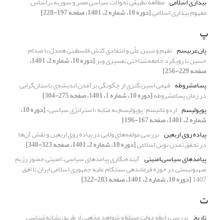
بیداری اسلامی
مطالعه تطبیقی تحولات سیاسی مصر و سوریه براساس
مفهوم بیداری اسلامی
[دوره 10، شماره 2، 1401، صفحه 197-228]
پ
پان‌عربیسم
تفهم و تبیین علّی و انتقادی کنش فلسطینی همدل با صدام
حسین با رویکرد جامعه‌شناختی تفسیری وبر
[دوره 10، شماره 2، 1401،
صفحه 229-256]
پسامشروطه
فهمی اسپریگنزی از چگونگیِ برآمدنِ اندیشه‌ی باستان‌گرایی
در زمانِ پسامشروطه
[دوره 10، شماره 1، 1401، صفحه 275-304]
پوپولیسم
اردوغانیسم؛ پوپولیسم به مثابه «استراتژی سیاسی»
[دوره 10،
شماره 2، 1401، صفحه 167-196]
پیاده روی اربعین
بررسی مولفه‌های ولایی در پیاده روی اربعین و نقش آن‌ها
در تحقق تمدن نوین اسلامی
[دوره 10، شماره 2، 1401، صفحه 323-348]
پیامدهای سیاسی–امنیتی
آینده‌نگاری پیامدهای سیاسی – امنیتی حضور رژیم
صهیونیستی در حوزه فرماندهی سنتکام علیه جمهوری اسلامی ایران تا افق
1407
[دوره 10، شماره 2، 1401، صفحه 283-322]
ت
تاریخ
بررسیِ رابطه دولت مسلط و شواهد مذهبی از طریقِ نشانه‌شناسی