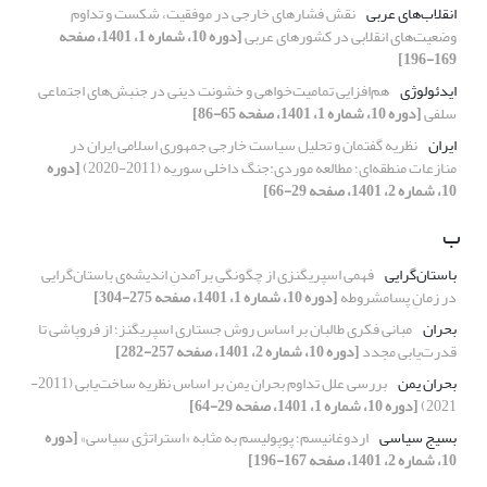
انقلاب‌های عربی
نقش فشارهای خارجی در موفقیت، شکست و تداوم
وضعیت‌های انقلابی در کشورهای عربی
[دوره 10، شماره 1، 1401، صفحه
169-196]
ایدئولوژی
هم‌افزایی تمامیت‌خواهی و خشونت دینی در جنبش‌های اجتماعی
سلفی
[دوره 10، شماره 1، 1401، صفحه 65-86]
ایران
نظریه گفتمان و تحلیل سیاست خارجی جمهوری اسلامی ایران در
منازعات منطقه‌ای؛ مطالعه موردی:جنگ داخلی سوریه (2011-2020)
[دوره
10، شماره 2، 1401، صفحه 29-66]
ب
باستان‌گرایی
فهمی اسپریگنزی از چگونگیِ برآمدنِ اندیشه‌ی باستان‌گرایی
در زمانِ پسامشروطه
[دوره 10، شماره 1، 1401، صفحه 275-304]
بحران
مبانی فکری طالبان بر اساس روش جستاری اسپریگنز؛ از فروپاشی تا
قدرت‌یابی مجدد
[دوره 10، شماره 2، 1401، صفحه 257-282]
بحران یمن
بررسی علل تداوم بحران یمن بر اساس نظریه ساخت‌یابی (2011-
2021)
[دوره 10، شماره 1، 1401، صفحه 29-64]
بسیج سیاسی
اردوغانیسم؛ پوپولیسم به مثابه «استراتژی سیاسی»
[دوره
10، شماره 2، 1401، صفحه 167-196]