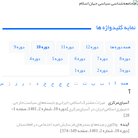
نمایه کلیدواژه ها
همه دوره ها
دوره 12
دوره 11
دوره 10
دوره 9
دوره 8
دوره 7
دوره 6
دوره 5
دوره 4
دوره 3
دوره 2
دوره 1
همه
آ
ا
ب
پ
ت
ث
ج
چ
ح
خ
د
ذ
ر
ز
ژ
س
آ
آسیای‌مرکزی
میراث مشترک اسلامی-ایرانی و بایسته‌های سیاست‌خارجی
جمهوری اسلامی ایران در آسیای‌مرکزی
[دوره 10، شماره 2، 1401، صفحه 1-
28]
آینده
واکاوی زمینه‌ها و بسترهای فرسایش امید اجتماعی در افغانستان
[دوره 10، شماره 2، 1401، صفحه 349-374]