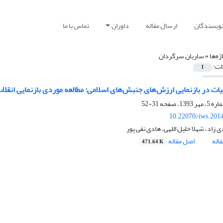
نویسندگان
ارسال مقاله
داوران
تماس با ما
ژه‌ها =
ساربان سرگردان
ات:
1
ات در بازنمایی ارزش‌های جنبش‌های اسلامی: مطالعه موردی بازنمایی انقل
31-52
10.22070/iws.201
زاد، شهلا خلیل اللهی، هادی نقی پور
اله
اصل مقاله
471.64 K