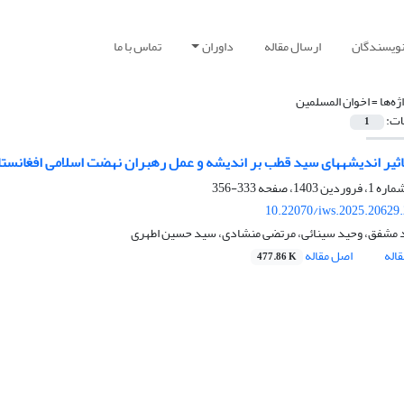
نویسندگان
ارسال مقاله
داوران
تماس با ما
ژه‌ها =
اخوان المسلمین
ات:
1
ثیر اندیشه‏های سید قطب بر اندیشه و عمل رهبران نهضت اسلامی افغانست
333-356
10.22070/iws.2025.20629
 مشفق، وحید سینائی، مرتضی منشادی، سید حسین اطهری
اله
اصل مقاله
477.86 K