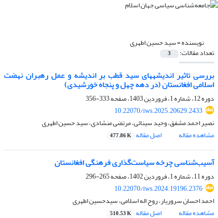
نویسنده =
سید حسین اطهری
تعداد مقالات:
3
بررسی تاثیر اندیشه‏های سید قطب بر اندیشه و عمل رهبران نهضت
اسلامی افغانستان (در دهه چهل و پنجاه خورشیدی)
دوره 12، شماره 1، فروردین 1403، صفحه
333-356
10.22070/iws.2025.20629.2433
نصیر احمد مشفق، وحید سینائی، مرتضی منشادی، سید حسین اطهری
مشاهده مقاله
اصل مقاله
477.86 K
آسیب‌شناسی چرخه سیاست‌گذاری فرهنگی افغانستان
دوره 11، شماره 1، فروردین 1402، صفحه
265-296
10.22070/iws.2024.19196.2376
احمد احسان سروریار، روح اله اسلامی، سیدحسین اطهری
مشاهده مقاله
اصل مقاله
510.53 K