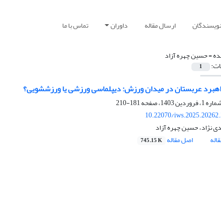
نویسندگان
ارسال مقاله
داوران
تماس با ما
ده =
حسین چهره آزاد
ات:
1
اهبرد عربستان در میدان ورزش: دیپلماسی ورزشی یا ورزش‏شویی؟
181-210
10.22070/iws.2025.20262
ی نژاد، حسین چهره آزاد
اله
اصل مقاله
745.15 K